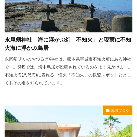
永尾剱神社 海に浮かぶ幻「不知火」と現実に不知
火海に浮かぶ鳥居
永尾剱(えいのおつるぎ)神社は、熊本県宇城市不知火町にある神社
です。SNSでは、海中鳥居が投稿されているのをよく見かけます。
不知火海(八代海)に表れる、怪火「不知火」の観覧スポットととし
てもその名を知られています。
地域ブログ