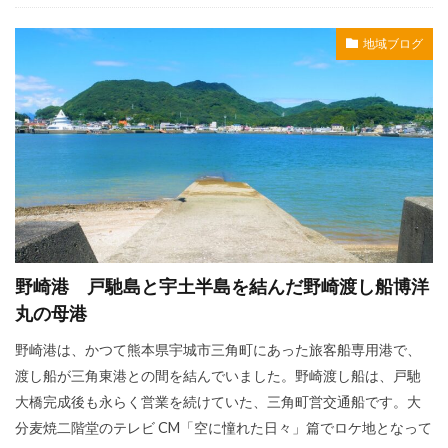
地域ブログ
野崎港 戸馳島と宇土半島を結んだ野崎渡し船博洋
丸の母港
野崎港は、かつて熊本県宇城市三角町にあった旅客船専用港で、
渡し船が三角東港との間を結んでいました。野崎渡し船は、戸馳
大橋完成後も永らく営業を続けていた、三角町営交通船です。大
分麦焼二階堂のテレビ CM「空に憧れた日々」篇でロケ地となって