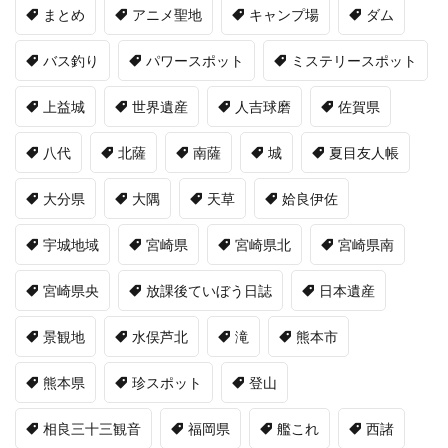
まとめ
アニメ聖地
キャンプ場
ダム
バス釣り
パワースポット
ミステリースポット
上益城
世界遺産
人吉球磨
佐賀県
八代
北薩
南薩
城
夏目友人帳
大分県
大隅
天草
姶良伊佐
宇城地域
宮崎県
宮崎県北
宮崎県南
宮崎県央
放課後ていぼう日誌
日本遺産
景観地
水俣芦北
滝
熊本市
熊本県
珍スポット
登山
相良三十三観音
福岡県
艦これ
西諸