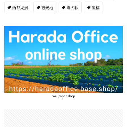
西都児湯
観光地
道の駅
遺構
wallpaper shop