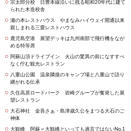
宗太郎分校 日豊本線沿いに残る昭和20年代に建て
られた木造校舎
瀬の本レストハウス やまなみハイウェイ開通以来
親しまれる三愛レストハウス
鹿児島空港 展望デッキは九州南部で飛行機をなが
める特等席
阿蘇山頂ドライブイン 火山の驚異の前になすすべ
なく佇む観光レストラン
八重山公園 温泉隣接のキャンプ場と八重山で語り
継がれる伝承
久住高原ロードパーク 岩崎グループが奮発した展
望レストラン
大石神社 金吾さぁ・島津歳久公をまつる大石のご
神体
大観峰 阿蘇＝大観峰といっても過言ではないNo.1