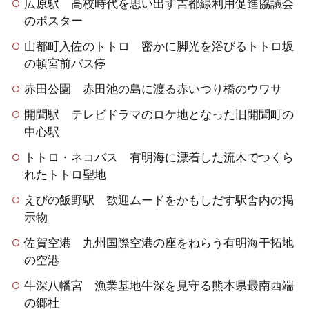
広原駅 高校時代を思い出す吉都線利用促進協議会
のポスター
山都町入佐のトトロ 密かに脚光を浴びるトトロ坂
の頓宮前バス停
赤田公園 赤田池の島に渡る赤いつり橋のウワサ
開聞駅 テレビドラマのロケ地となった旧開聞町の
中心駅
トトロ・ネコバス 有明海に漂着した流木でつくら
れたトトロ聖地
えびの飯野駅 歓迎ムードをかもしだす駅舎内の掲
示物
佐賀空港 九州国際空港の座をねらう有明海干拓地
の空港
牛深八幡宮 漁業基地牛深を見守る熊本県最南西端
の郷社