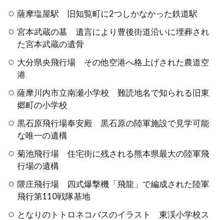
薩摩塩屋駅 旧知覧町に2つしかなかった鉄道駅
宮本武蔵の墓 遺言により豊後街道沿いに埋葬され
た宮本武蔵の遺骨
大分県央飛行場 その他空港へ格上げされた農道空
港
薩摩川内市立南瀬小学校 難読地名で知られる旧東
郷町の小学校
黒石原飛行場奉安殿 黒石原の陸軍施設で見学可能
な唯一の遺構
菊池飛行場 住宅街に残される熊本県最大の陸軍飛
行場の遺構
隈庄飛行場 四式爆撃機「飛龍」で編成された陸軍
飛行第110戦隊基地
となりのトトロネコバスのイラスト 東渓小学校ス