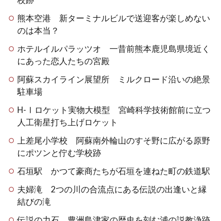
熊本空港 新ターミナルビルで送迎客が楽しめない
のは本当？
ホテルイルパラッツオ 一昔前熊本鹿児島県境近く
にあった恋人たちの宮殿
阿蘇スカイライン展望所 ミルクロード沿いの絶景
駐車場
H-Ⅰロケット実物大模型 宮崎科学技術館前に立つ
人工衛星打ち上げロケット
上差尾小学校 阿蘇南外輪山のすそ野に広がる原野
にポツンと佇む学校跡
石垣駅 かつて豪商たちが石垣を連ねた町の鉄道駅
夫婦滝 2つの川の合流点にある伝説の出逢いと縁
結びの滝
伝説の力石 豊洲島津家の歴史を刻む浦の説教浄跡