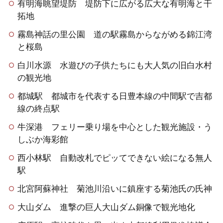
有明海眺望堤防 堤防下に広がる広大な有明海と干
拓地
霧島神話の里公園 道の駅霧島からながめる錦江湾
と桜島
白川水源 水遊びの子供たちにも大人気の旧白水村
の観光地
都城駅 都城市を代表する日豊本線の中間駅で吉都
線の終点駅
牛深港 フェリー乗り場を中心とした観光施設・う
しぶか海彩館
西小林駅 自動改札でピッてできない絵になる無人
駅
北宮阿蘇神社 菊池川沿いに鎮座する菊池氏の氏神
大山ダム 進撃の巨人大山ダム銅像で観光地化