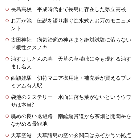
長島高校 平成時代まで長島に存在した県立高校
お万が池 伝説を語り継ぐ進水式とお万のモニュメ
ント
太田神社 病気治癒の神さまと絶対試験に落ちない
ド根性クスノキ
油すましどんの墓 天草の草積峠に今も現れる油す
まし名人
西穎娃駅 切符マニア御用達・補充券が買えるプレ
ミアム有人駅
袋池のミステリー 水面に落ち葉がないというウワ
サは本当?
眺めの良い退避路 南薩縦貫道から茶畑と開聞岳を
ながめる景観地
天草空港 天草諸島の空の玄関口はみぞか号の拠点