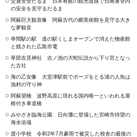
交通安全だるま 日本有数の観光道路で日南署管内
の安全を見守るだるま
阿蘇巨大観音像 阿蘇古代の郷美術館を見守る大き
な夢観音
串間駅の駅 道の駅くしまオープンで消えた物産館
と残された広島市電
草部吉見神社 吉ノ池の大蛇伝説から下り宮となっ
た古社
海の乙女像 大堂津駅前でポーズをとる渚の人魚は
漁村の守り神
阿蘇望橋 波野高原に現れる国内唯一といわれる屋
根付き車道橋
みやざき臨海公園 日向灘に登場した宮崎市待望の
海水浴場
渡小学校 令和2年7月豪雨で被災した校舎の最後の