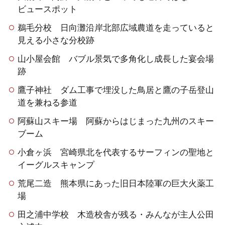
ビュースポット
鵜毛分校 日向灘沿岸北部広域農道を走っていると
見える小さな分校跡
山小屋会館 バブル景気で多角化し成長した宴会場
跡
鷹子神社 ダム工事で埋没した鳥居と鷹の子岳登山
道を兼ねる参道
阿蘇山スキー場 阿蘇からはじまった九州のスキー
ブーム
小倉ヶ浜 宮崎県北を代表するサーフィンの聖地と
イーグルスキャンプ
荒尾二造 熊本県にあった旧日本陸軍の巨大火薬工
場
田之浦中学校 木造校舎が残る・みんなが主人公田