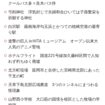
クールバス多々良木バス停
弓削神社 浮気封じで夫婦和合ひいては子孫繁栄を
祈願する神社
白沢駅 薩南海岸勾玉浜とかつての枕崎空港の最寄
り駅
進撃の巨人 in HITA ミュージアム オープン以来大
人気のアニメ聖地
ホテルフライト 国道221号線加久藤峠区間で人知
れず朽ちゆく廃墟
北方町役場 延岡市と合併した宮崎県北部にあった
干支の町
天草下島北部広域農道 3つのトンネルにまつわる
怪現象
山野西小学校 大口筋の国境を校区とした牧場の学
校跡