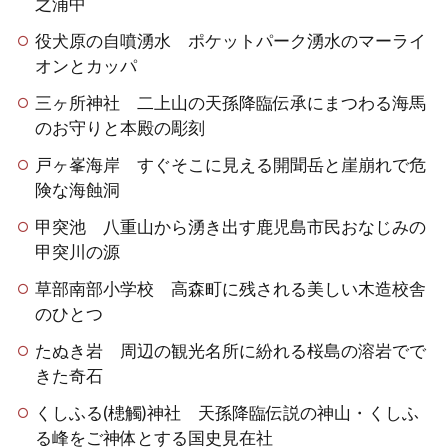
之浦中
役犬原の自噴湧水 ポケットパーク湧水のマーライ
オンとカッパ
三ヶ所神社 二上山の天孫降臨伝承にまつわる海馬
のお守りと本殿の彫刻
戸ヶ峯海岸 すぐそこに見える開聞岳と崖崩れで危
険な海蝕洞
甲突池 八重山から湧き出す鹿児島市民おなじみの
甲突川の源
草部南部小学校 高森町に残される美しい木造校舎
のひとつ
たぬき岩 周辺の観光名所に紛れる桜島の溶岩でで
きた奇石
くしふる(槵觸)神社 天孫降臨伝説の神山・くしふ
る峰をご神体とする国史見在社