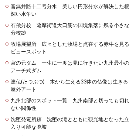
音無井路十二号分水 美しい円形分水が解決した根
深い水争い
石飛分校 薩摩街道大口筋の国境集落に残る小さな
分校跡
牧場展望所 広々とした牧場と点在する赤牛を見る
ビュースポット
宮の元ダム 一生に一度は見に行きたい九州最小の
アーチ式ダム
達仏(たつぶつ) 木から生える33体の仏像は生きる
屋外アート
九州北部のスポット一覧 九州南部と切っても切れ
ない関係性
沈堕発電所跡 沈堕の滝とともに観光地となった立
入り可能な廃墟