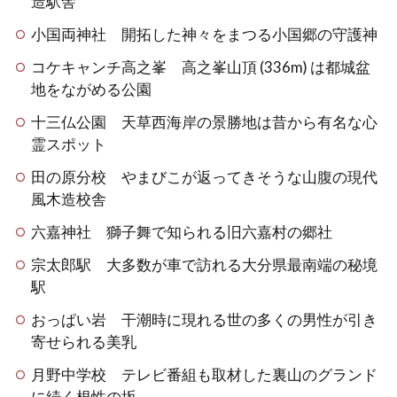
造駅舎
小国両神社 開拓した神々をまつる小国郷の守護神
コケキャンチ高之峯 高之峯山頂 (336m) は都城盆
地をながめる公園
十三仏公園 天草西海岸の景勝地は昔から有名な心
霊スポット
田の原分校 やまびこが返ってきそうな山腹の現代
風木造校舎
六嘉神社 獅子舞で知られる旧六嘉村の郷社
宗太郎駅 大多数が車で訪れる大分県最南端の秘境
駅
おっぱい岩 干潮時に現れる世の多くの男性が引き
寄せられる美乳
月野中学校 テレビ番組も取材した裏山のグランド
に続く根性の坂