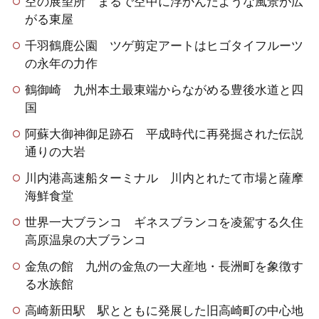
空の展望所 まるで空中に浮かんだような風景が広
がる東屋
千羽鶴鹿公園 ツゲ剪定アートはヒゴタイフルーツ
の永年の力作
鶴御崎 九州本土最東端からながめる豊後水道と四
国
阿蘇大御神御足跡石 平成時代に再発掘された伝説
通りの大岩
川内港高速船ターミナル 川内とれたて市場と薩摩
海鮮食堂
世界一大ブランコ ギネスブランコを凌駕する久住
高原温泉の大ブランコ
金魚の館 九州の金魚の一大産地・長洲町を象徴す
る水族館
高崎新田駅 駅とともに発展した旧高崎町の中心地