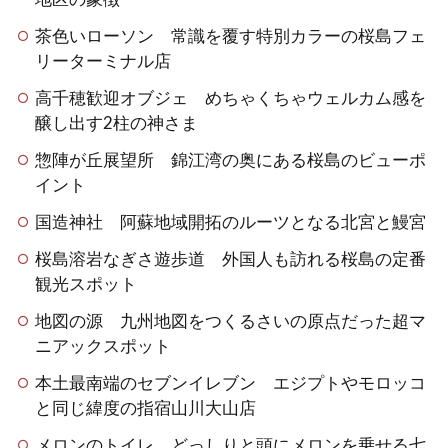
茶色いローソン 常識を覆す特別カラーの桜島フェ
リーターミナル店
高千穂歓迎オブジェ めちゃくちゃウェルカム感を
醸し出す2柱の神さま
惣陣が丘展望所 錦江湾の奥にある桜島のビューポ
イント
国造神社 阿蘇地域開拓のルーツとなる北宮と鰻宮
桜島溶岩なぎさ遊歩道 外国人も訪れる桜島の定番
観光スポット
地図の源 九州地図をつくるさいの原点だった超マ
ニアックスポット
本土最南端のセブンイレブン エジプトやモロッコ
と同じ緯度の指宿山川大山店
メロンのトイレ どっしりと頭にメロンを乗せる七