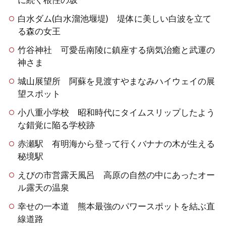
白水ダム(白水溜池堰堤) 堤体に美しい白波を立て
る森の女王
竹谷神社 可愛岳南陵に鎮座する病気治癒と武運の
神さま
城山展望所 阿蘇を見渡すやまなみハイウェイの展
望スポット
小八重小学校 昭和時代にタイムスリップしたよう
な錯覚に陥る学校跡
赤瀬駅 有明海から登って行くバナナの木が生える
秘境駅
えびの市営露天風呂 高原の自然の中にあったオー
ル露天の温泉
幸せの一本道 熊本最強のパワースポットを結ぶ直
線道路