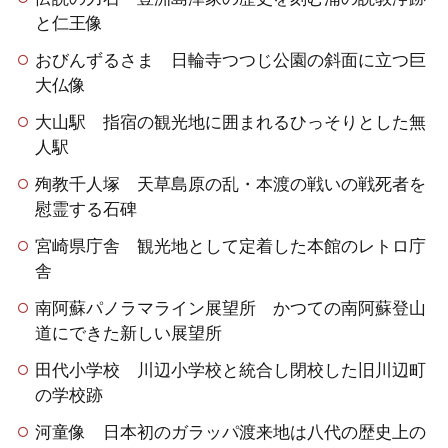
と仁王像
おびんずるさま 日輪寺つつじ公園の斜面に立つ巨
大仏像
大山駅 指宿の観光地に囲まれるひっそりとした無
人駅
殉教千人塚 天草島原の乱・本渡の戦いの戦死者を
慰霊する石碑
宮崎県庁舎 観光地として定着した本館のレトロ庁
舎
南阿蘇パノラマライン展望所 かつての南阿蘇登山
道にできた新しい展望所
田代小学校 川辺小学校と統合し閉校した旧川辺町
の学校跡
河童像 日本初のガラッパ渡来地は八代の歴史上の