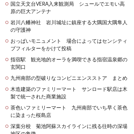
国立天文台VERA入来観測局 シュールでエモい高
原の巨大アンテナ
岩川八幡神社 岩川城址に鎮座する大隅国大隅隼人
の守護神
おっぱいモニュメント 場合によってはセンシティ
ブフィルターをかけて投稿
指宿駅 観光地的オーラを満喫できる指宿温泉郷の
玄関口
九州南部の型破りなコンビニエンスストア まとめ
木造建築のファミリーマート サンロード駅店は木
製で統一された商業施設
茶色いファミリーマート 九州南部でいち早く茶色
に染まった桜島店
深葉分校 菊池阿蘇スカイラインに残る往時の深場
地区の象徴