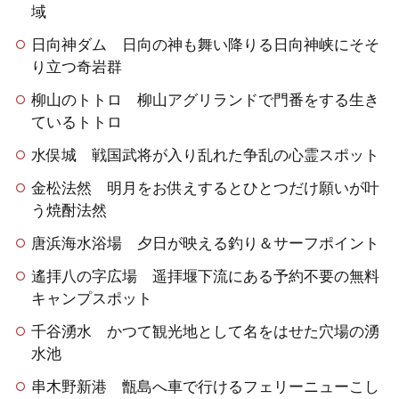
域
日向神ダム 日向の神も舞い降りる日向神峡にそそ
り立つ奇岩群
柳山のトトロ 柳山アグリランドで門番をする生き
ているトトロ
水俣城 戦国武将が入り乱れた争乱の心霊スポット
金松法然 明月をお供えするとひとつだけ願いが叶
う焼酎法然
唐浜海水浴場 夕日が映える釣り＆サーフポイント
遙拝八の字広場 遥拝堰下流にある予約不要の無料
キャンプスポット
千谷湧水 かつて観光地として名をはせた穴場の湧
水池
串木野新港 甑島へ車で行けるフェリーニューこし