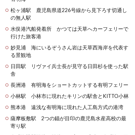
松ヶ浦駅 鹿児島県道226号線から見下ろす切通し
の無人駅
水俣港汽船発着所 かつては天草へカーフェリーで
行けた旅客港
妙見浦 海にいるぞうさん岩は天草西海岸を代表す
る景観地
日田駅 リヴァイ兵士長が見守る日田杉を使った駅
舎
長洲港 有明海をショートカットする有明フェリー
小林駅 小林市に現れたキリンの駅舎とKITTO小林
熊本港 遠浅な有明海に現れた人工島方式の港湾
薩摩板敷駅 2つの錨が目印の鹿児島水産高校の最
寄り駅