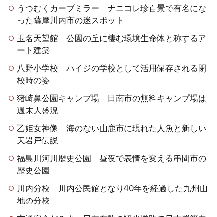
うつむくカーブミラー ナニコレ珍百景で有名にな
った薩摩川内市の迷スポット
玉名天望館 公園の丘に棲む環境生命体と称するア
ート建築
八野小学校 ハイジの学校として活用保存される閉
校時の姿
猪崎鼻公園キャンプ場 日南市の無料キャンプ場は
週末大盛況
乙姫女神像 海のない山鹿市に現れた人魚と新しい
天岩戸伝説
福島川河川歴史公園 昼夜で表情を変える串間市の
歴史公園
川内分校 川内公民館となり40年を経過した九州山
地の分校