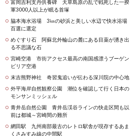
富岡吉利支丹供養碑 天草島原の乱で戦死した一揆
軍3000人以上が眠る首塚
脇本海水浴場 3㎞の砂浜と美しい水辺で快水浴場
百選に選定
めぐすり石 阿蘇北外輪山の麓にある目薬が湧き出
る不思議な石
宮崎空港 市街アクセス最高の南国感漂うブーゲン
ビリア空港
末吉熊野神社 奇習鬼追いが伝わる深川院の中心地
外平海岸自然観察公園 潮位を確認して行く日本の
モンサンミッシェル
青井岳自然公園 青井岳渓谷ラインの快走区間も以
前は都城～宮崎間の難所
網田駅 九州南部最古のレトロ駅舎が現存するあま
くさみすみ線の中間駅