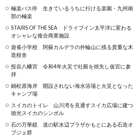
極楽バス停 生きているうちに行ける楽園・九州南
部の極楽
STAIRS OF THE SEA ドライブイン太平洋に変わる
オシャレな複合商業施設
遊雀小学校 阿蘇カルデラの外輪山に残る貴重な木
造校舎
投谷八幡宮 令和4年火災で社殿を焼失し仮宮に参
拝
鍋松原海岸 開設されない海水浴場と火災となった
キャンプ場
スイカのトイレ 山川湾を見通すスイカ広場に建つ
徳光スイカのシンボル
石の万華鏡 道の駅水辺プラザかもとにある石造オ
ブジェ群