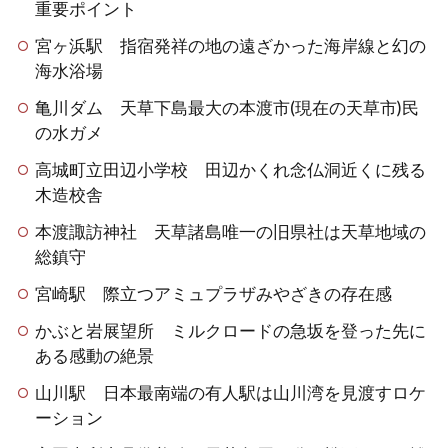
重要ポイント
宮ヶ浜駅 指宿発祥の地の遠ざかった海岸線と幻の
海水浴場
亀川ダム 天草下島最大の本渡市(現在の天草市)民
の水ガメ
高城町立田辺小学校 田辺かくれ念仏洞近くに残る
木造校舎
本渡諏訪神社 天草諸島唯一の旧県社は天草地域の
総鎮守
宮崎駅 際立つアミュプラザみやざきの存在感
かぶと岩展望所 ミルクロードの急坂を登った先に
ある感動の絶景
山川駅 日本最南端の有人駅は山川湾を見渡すロケ
ーション