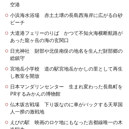
空港
小浜海水浴場 赤土土壌の長島西海岸に広がる白砂
ビーチ
大道港フェリーのりば かつて不知火海横断航路が
あった龍ヶ岳の海の玄関口
日光神社 財部や北俣南俣の地名を生んだ財部郷の
総鎮守
宮地岳小学校 道の駅宮地岳かかしの里として再生
し教室を開放
日本マンダリンセンター 生まれ変わった長島町を
PRするみかんの博物館
仏木坂古戦場 下り坂なのに車がバックする天草国
人一揆の激戦地
えびの駅 映画のロケ地にもなった吉都線唯一の木