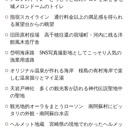
城メロンドームのトイレ
指宿スカイライン 通行料金以上の満足感を得られ
る展望台からの眺望
旧田原村役場 高千穂往還の宿場町・河内に残る洋
館風木造庁舎
岱明海床路 SNS写真撮影地としてこっそり人気の
漁業用道路
オリジナル温泉が作れる海岸 桜島の有村海岸で楽
しむ温泉掘りとマイ足湯
天岩戸神社 多くの観光客が訪れる神代伝説聖地中
の聖地
観光地的オーラをまとうローソン 南阿蘇村にピッ
タリの外観・南阿蘇白水店
ヘルメット地蔵 宮崎県の現地でわかったヘルメッ