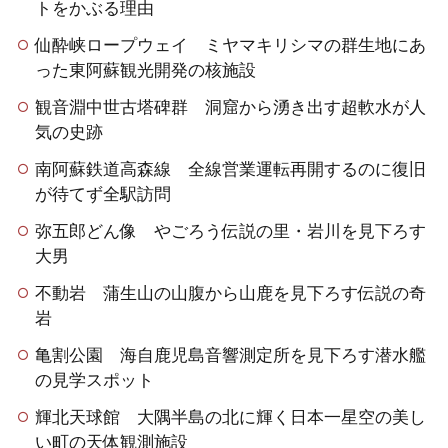
トをかぶる理由
仙酔峡ロープウェイ ミヤマキリシマの群生地にあ
った東阿蘇観光開発の核施設
観音淵中世古塔碑群 洞窟から湧き出す超軟水が人
気の史跡
南阿蘇鉄道高森線 全線営業運転再開するのに復旧
が待てず全駅訪問
弥五郎どん像 やごろう伝説の里・岩川を見下ろす
大男
不動岩 蒲生山の山腹から山鹿を見下ろす伝説の奇
岩
亀割公園 海自鹿児島音響測定所を見下ろす潜水艦
の見学スポット
輝北天球館 大隅半島の北に輝く日本一星空の美し
い町の天体観測施設