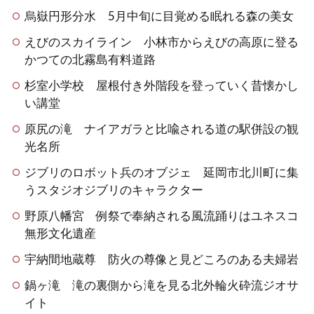
烏嶽円形分水 5月中旬に目覚める眠れる森の美女
えびのスカイライン 小林市からえびの高原に登る
かつての北霧島有料道路
杉室小学校 屋根付き外階段を登っていく昔懐かし
い講堂
原尻の滝 ナイアガラと比喩される道の駅併設の観
光名所
ジブリのロボット兵のオブジェ 延岡市北川町に集
うスタジオジブリのキャラクター
野原八幡宮 例祭で奉納される風流踊りはユネスコ
無形文化遺産
宇納間地蔵尊 防火の尊像と見どころのある夫婦岩
鍋ヶ滝 滝の裏側から滝を見る北外輪火砕流ジオサ
イト